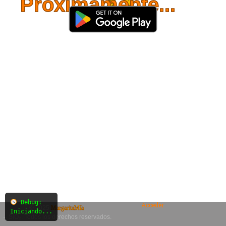
Próximamente...
Debug:
Acceder
© 2025
MargaritaMía
Iniciando...
– SiO₂. Todos los derechos reservados.