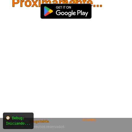
Próximamente...
Debug:
Acceder
© 2025
MargaritaMía
Iniciando...
– SiO₂. Todos los derechos reservados.