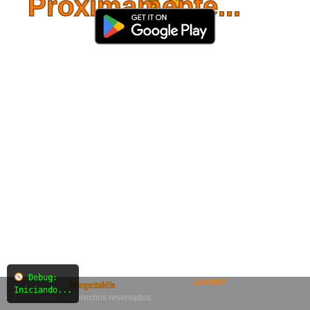
Próximamente...
Debug:
Acceder
© 2025
MargaritaMía
Iniciando...
– SiO₂. Todos los derechos reservados.