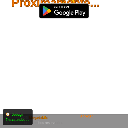
Próximamente...
Debug:
Acceder
© 2025
MargaritaMía
Iniciando...
– SiO₂. Todos los derechos reservados.