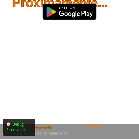
Próximamente...
Debug:
Acceder
© 2025
MargaritaMía
Iniciando...
– SiO₂. Todos los derechos reservados.