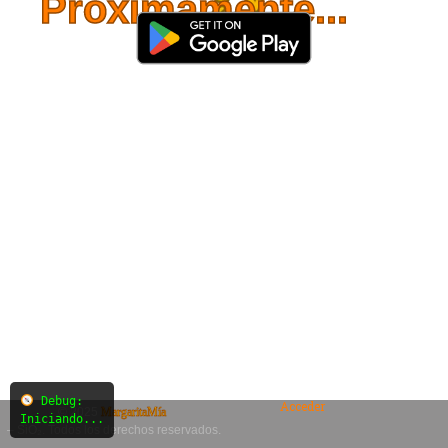
Próximamente...
Debug:
Acceder
© 2025
MargaritaMía
Iniciando...
– SiO₂. Todos los derechos reservados.