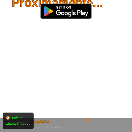
Próximamente...
Debug:
Acceder
© 2025
MargaritaMía
Iniciando...
– SiO₂. Todos los derechos reservados.