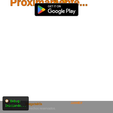
Próximamente...
Debug:
Acceder
© 2025
MargaritaMía
Iniciando...
– SiO₂. Todos los derechos reservados.