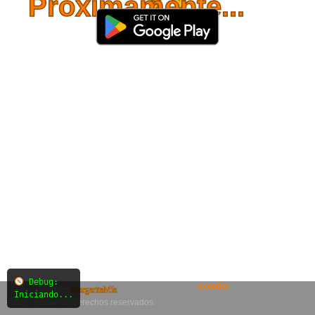
Próximamente...
Debug:
Acceder
© 2025
MargaritaMía
Iniciando...
– SiO₂. Todos los derechos reservados.