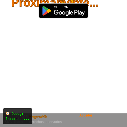
Próximamente...
Debug:
Acceder
© 2025
MargaritaMía
Iniciando...
– SiO₂. Todos los derechos reservados.