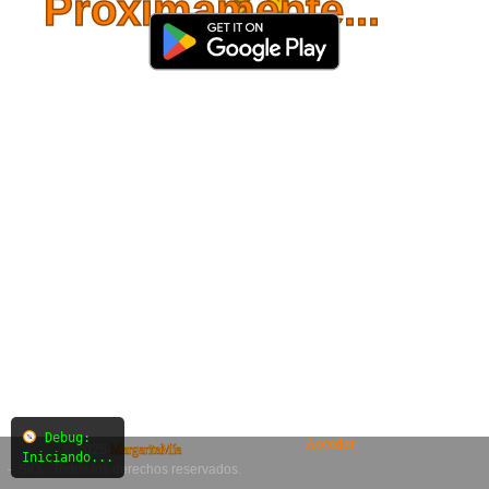
Próximamente...
Debug:
Acceder
© 2025
MargaritaMía
Iniciando...
– SiO₂. Todos los derechos reservados.