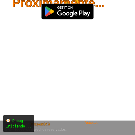
Próximamente...
Debug:
Acceder
© 2025
MargaritaMía
Iniciando...
– SiO₂. Todos los derechos reservados.