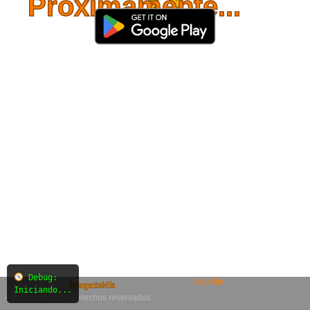
Próximamente...
Debug:
Acceder
© 2025
MargaritaMía
Iniciando...
– SiO₂. Todos los derechos reservados.