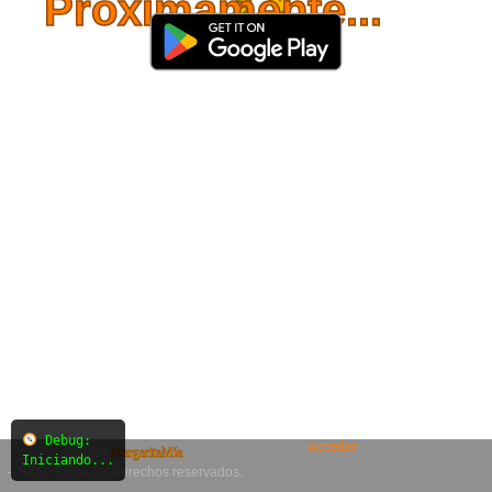
Próximamente...
Debug:
Acceder
© 2025
MargaritaMía
Iniciando...
– SiO₂. Todos los derechos reservados.