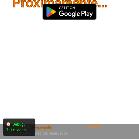
Próximamente...
Debug:
Acceder
© 2025
MargaritaMía
Iniciando...
– SiO₂. Todos los derechos reservados.