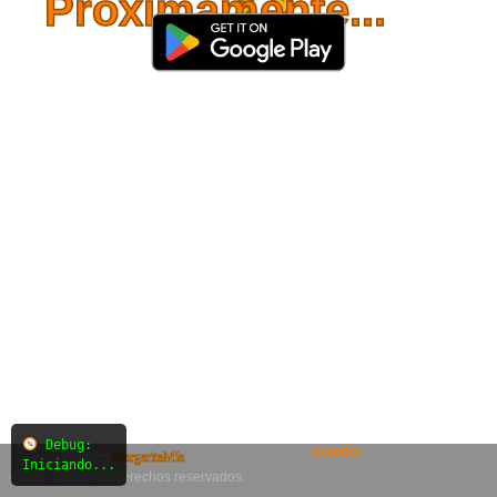
Próximamente...
Debug:
Acceder
© 2025
MargaritaMía
Iniciando...
– SiO₂. Todos los derechos reservados.