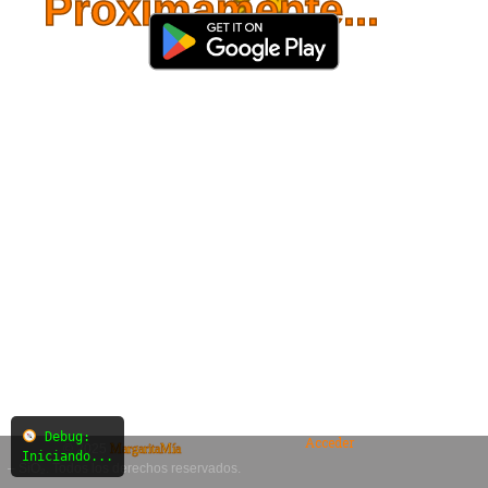
Próximamente...
Debug:
Acceder
© 2025
MargaritaMía
Iniciando...
– SiO₂. Todos los derechos reservados.