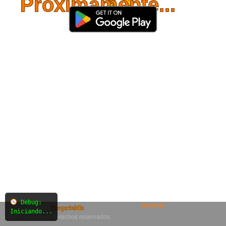
Próximamente...
Debug:
Acceder
© 2025
MargaritaMía
Iniciando...
– SiO₂. Todos los derechos reservados.