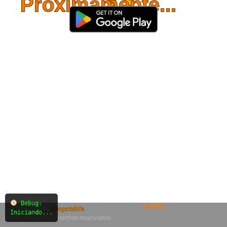
Próximamente...
Debug:
Acceder
© 2025
MargaritaMía
Iniciando...
– SiO₂. Todos los derechos reservados.