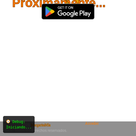
Próximamente...
Debug:
Acceder
© 2025
MargaritaMía
Iniciando...
– SiO₂. Todos los derechos reservados.