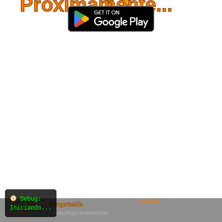
Próximamente...
Debug:
Acceder
© 2025
MargaritaMía
Iniciando...
– SiO₂. Todos los derechos reservados.