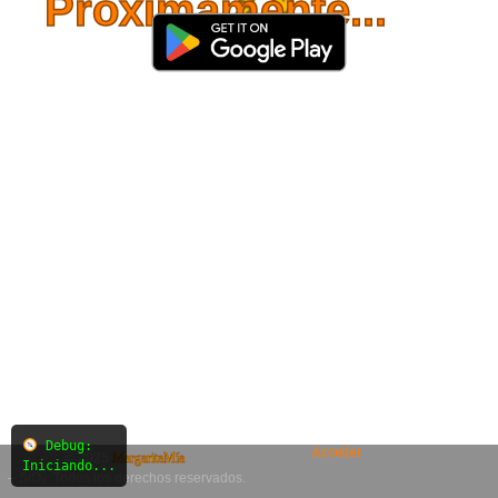
Próximamente...
Debug:
Acceder
© 2025
MargaritaMía
Iniciando...
– SiO₂. Todos los derechos reservados.