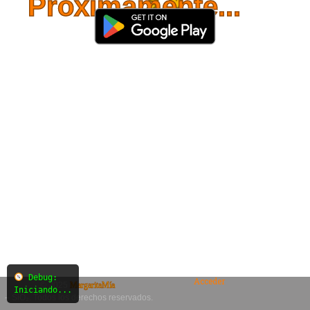
Próximamente...
Debug:
Acceder
© 2025
MargaritaMía
Iniciando...
– SiO₂. Todos los derechos reservados.