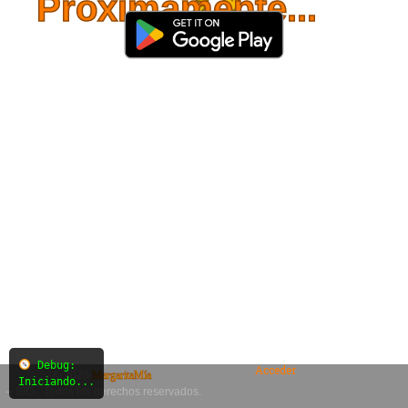
Próximamente...
Debug:
Acceder
© 2025
MargaritaMía
Iniciando...
– SiO₂. Todos los derechos reservados.