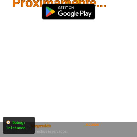
Próximamente...
Debug:
Acceder
© 2025
MargaritaMía
Iniciando...
– SiO₂. Todos los derechos reservados.