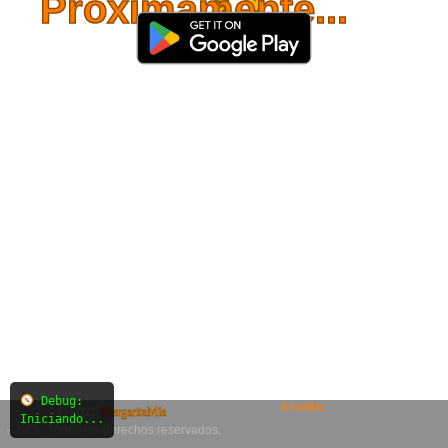
Próximamente...
Debug:
Acceder
© 2025
MargaritaMía
Iniciando...
– SiO₂. Todos los derechos reservados.