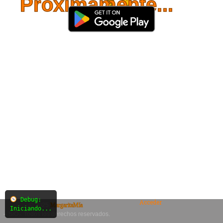
Próximamente...
Debug:
Acceder
© 2025
MargaritaMía
Iniciando...
– SiO₂. Todos los derechos reservados.